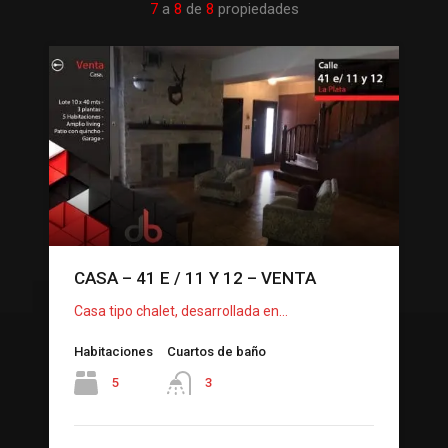
7
a
8
de
8
propiedades
CASA – 41 E / 11 Y 12 – VENTA
Casa tipo chalet, desarrollada en…
Habitaciones
Cuartos de baño
5
3