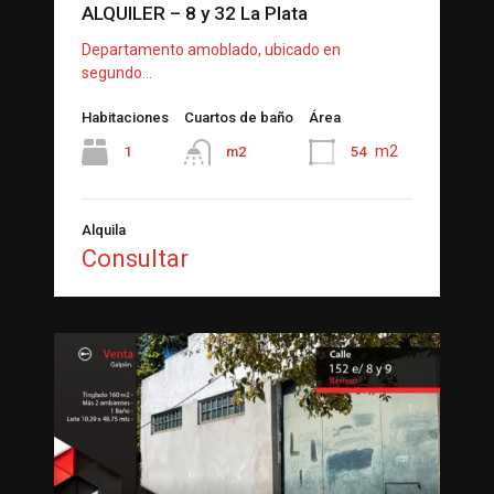
ALQUILER – 8 y 32 La Plata
Departamento amoblado, ubicado en
segundo…
Habitaciones
Cuartos de baño
Área
m2
1
54
m2
Alquila
Consultar