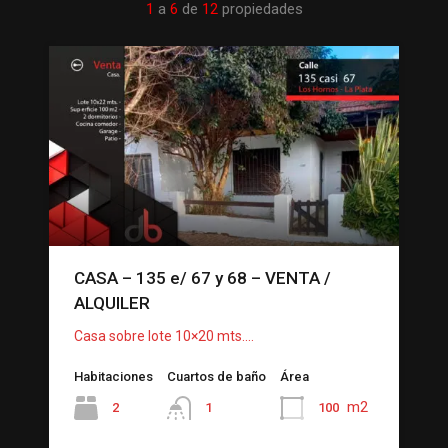
1
a
6
de
12
propiedades
CASA – 135 e/ 67 y 68 – VENTA /
ALQUILER
Casa sobre lote 10×20 mts.…
Habitaciones
Cuartos de baño
Área
m2
2
100
1