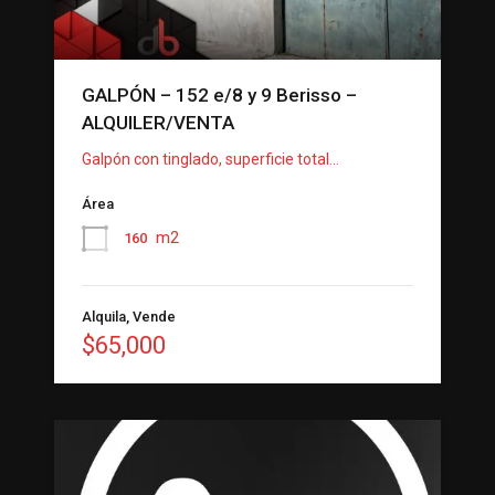
GALPÓN – 152 e/8 y 9 Berisso –
ALQUILER/VENTA
Galpón con tinglado, superficie total…
Área
m2
160
Alquila, Vende
$65,000