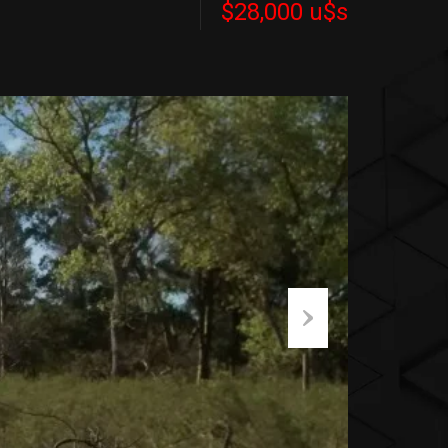
$28,000 u$s
Next