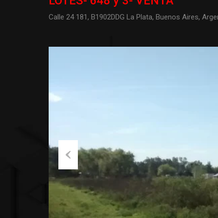
LOTES- 648 y 3- VENTA
Calle 24 181, B1902DDG La Plata, Buenos Aires, Arge
Previous