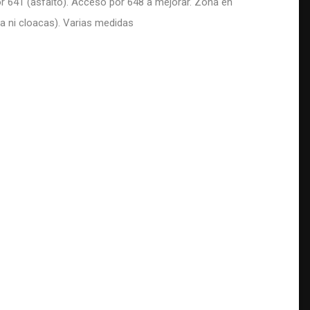
r 641 (asfalto). Acceso por 648 a mejorar. Zona en
ua ni cloacas). Varias medidas